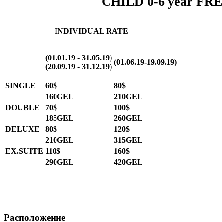
CHILD 0-6 year FR
INDIVIDUAL RATE
(01.01.19 - 31.05.19)
(01.06.19-19.09.19)
(20.09.19 - 31.12.19)
SINGLE
60$
80$
160GEL
210GEL
DOUBLE
70$
100$
185GEL
260GEL
DELUXE
80$
120$
210GEL
315GEL
EX.SUITE
110$
160$
290GEL
420GEL
Расположение