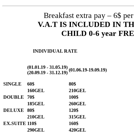
Breakfast extra pay – 6$ per
V.A.T IS INCLUDED IN T
CHILD 0-6 year FR
INDIVIDUAL RATE
(01.01.19 - 31.05.19)
(01.06.19-19.09.19)
(20.09.19 - 31.12.19)
SINGLE
60$
80$
160GEL
210GEL
DOUBLE
70$
100$
185GEL
260GEL
DELUXE
80$
120$
210GEL
315GEL
EX.SUITE
110$
160$
290GEL
420GEL