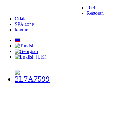
Otel
Restoran
Odalar
SPA zone
konumu