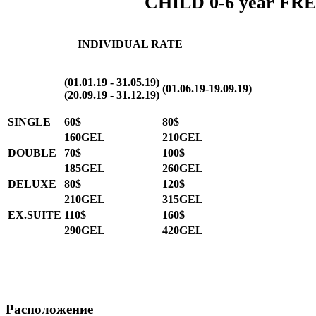
CHILD 0-6 year FR
INDIVIDUAL RATE
(01.01.19 - 31.05.19)
(01.06.19-19.09.19)
(20.09.19 - 31.12.19)
SINGLE
60$
80$
160GEL
210GEL
DOUBLE
70$
100$
185GEL
260GEL
DELUXE
80$
120$
210GEL
315GEL
EX.SUITE
110$
160$
290GEL
420GEL
Расположение